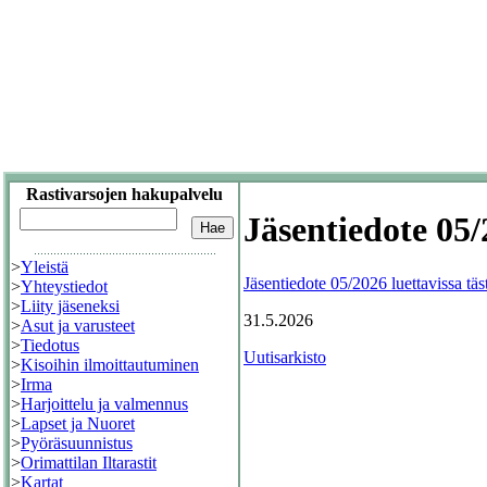
Rastivarsojen hakupalvelu
Jäsentiedote 05
>
Yleistä
Jäsentiedote 05/2026 luettavissa täst
>
Yhteystiedot
>
Liity jäseneksi
31.5.2026
>
Asut ja varusteet
>
Tiedotus
Uutisarkisto
>
Kisoihin ilmoittautuminen
>
Irma
>
Harjoittelu ja valmennus
>
Lapset ja Nuoret
>
Pyöräsuunnistus
>
Orimattilan Iltarastit
>
Kartat