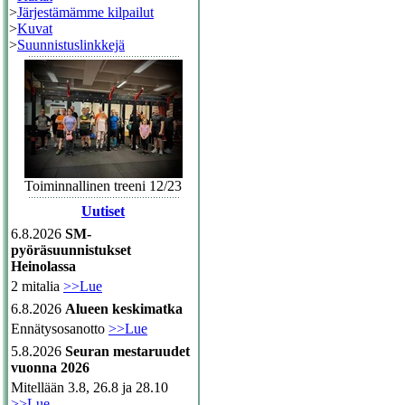
>
Järjestämämme kilpailut
>
Kuvat
>
Suunnistuslinkkejä
Toiminnallinen treeni 12/23
Uutiset
6.8.2026
SM-
pyöräsuunnistukset
Heinolassa
2 mitalia
>>Lue
6.8.2026
Alueen keskimatka
Ennätysosanotto
>>Lue
5.8.2026
Seuran mestaruudet
vuonna 2026
Mitellään 3.8, 26.8 ja 28.10
>>Lue