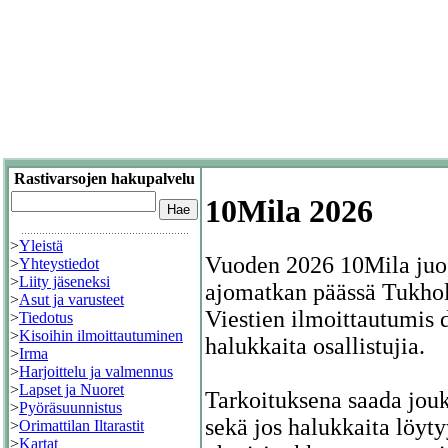
Rastivarsojen hakupalvelu
10Mila 2026
>
Yleistä
Vuoden 2026 10Mila juos
>
Yhteystiedot
>
Liity jäseneksi
ajomatkan päässä Tukhol
>
Asut ja varusteet
Viestien ilmoittautumis d
>
Tiedotus
>
Kisoihin ilmoittautuminen
halukkaita osallistujia.
>
Irma
>
Harjoittelu ja valmennus
>
Lapset ja Nuoret
Tarkoituksena saada jouk
>
Pyöräsuunnistus
sekä jos halukkaita löyt
>
Orimattilan Iltarastit
>
Kartat