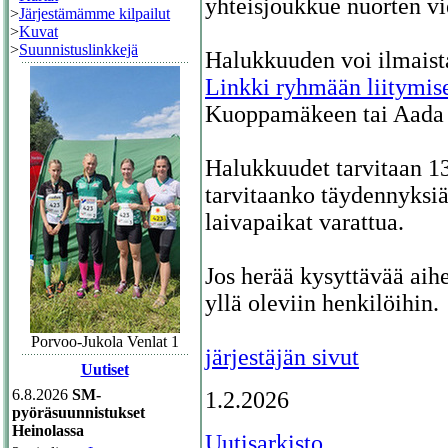
yhteisjoukkue nuorten vi
>
Järjestämämme kilpailut
>
Kuvat
>
Suunnistuslinkkejä
Halukkuuden voi ilmaist
Linkki ryhmään liitymis
Kuoppamäkeen tai Aada S
Halukkuudet tarvitaan 13
tarvitaanko täydennyksiä
laivapaikat varattua.
Jos herää kysyttävää aih
yllä oleviin henkilöihin.
Porvoo-Jukola Venlat 1
järjestäjän sivut
Uutiset
6.8.2026
SM-
1.2.2026
pyöräsuunnistukset
Heinolassa
Uutisarkisto