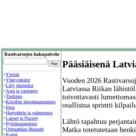
Rastivarsojen hakupalvelu
Pääsiäisenä Latvi
>
Yleistä
Vuoden 2026 Rastivarsoje
>
Yhteystiedot
>
Liity jäseneksi
Latviassa Riikan lähistöll
>
Asut ja varusteet
toivottavasti lumettoma
>
Tiedotus
>
Kisoihin ilmoittautuminen
osallistua sprintti kilpai
>
Irma
>
Harjoittelu ja valmennus
>
Lapset ja Nuoret
Lähtö tapahtuu perjantai
>
Pyöräsuunnistus
Matka totetutetaan henki
>
Orimattilan Iltarastit
>
Kartat