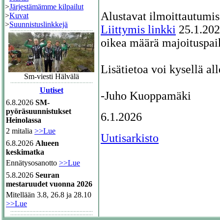
>
Järjestämämme kilpailut
Alustavat ilmoittautumis
>
Kuvat
>
Suunnistuslinkkejä
Liittymis linkki
25.1.202
oikea määrä majoituspai
Lisätietoa voi kysellä all
Sm-viesti Hälvälä
Uutiset
-Juho Kuoppamäki
6.8.2026
SM-
pyöräsuunnistukset
6.1.2026
Heinolassa
2 mitalia
>>Lue
Uutisarkisto
6.8.2026
Alueen
keskimatka
Ennätysosanotto
>>Lue
5.8.2026
Seuran
mestaruudet vuonna 2026
Mitellään 3.8, 26.8 ja 28.10
>>Lue