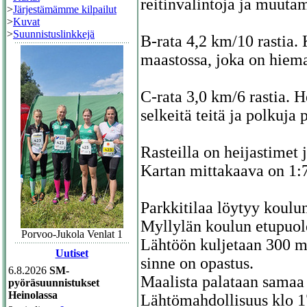
reitinvalintoja ja muuta
>
Järjestämämme kilpailut
>
Kuvat
>
Suunnistuslinkkejä
B-rata 4,2 km/10 rastia.
maastossa, joka on hiema
C-rata 3,0 km/6 rastia. H
selkeitä teitä ja polkuja p
Rasteilla on heijastimet 
Kartan mittakaava on 1:75
Parkkitilaa löytyy koulu
Myllylän koulun etupuol
Porvoo-Jukola Venlat 1
Lähtöön kuljetaan 300 met
Uutiset
sinne on opastus.
6.8.2026
SM-
Maalista palataan samaa r
pyöräsuunnistukset
Heinolassa
Lähtömahdollisuus klo 1