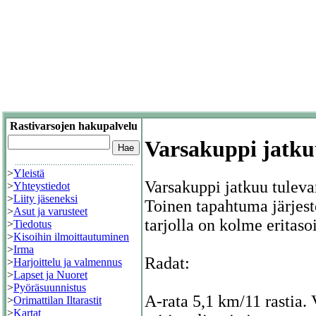
Rastivarsojen hakupalvelu
Varsakuppi jatk
>
Yleistä
Varsakuppi jatkuu tuleva
>
Yhteystiedot
>
Liity jäseneksi
Toinen tapahtuma järjest
>
Asut ja varusteet
tarjolla on kolme eritaso
>
Tiedotus
>
Kisoihin ilmoittautuminen
>
Irma
Radat:
>
Harjoittelu ja valmennus
>
Lapset ja Nuoret
>
Pyöräsuunnistus
A-rata 5,1 km/11 rastia. 
>
Orimattilan Iltarastit
>
Kartat