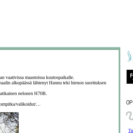
n vaativissa maastoissa kuutospaikalle.
naalin alkupäässä lähtenyt Hannu teki hienon suorituksen
Matikainen nelonen H70B.
5_smpitka/valikoidut/…
Tu