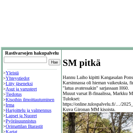
Rastivarsojen hakupalvelu
SM pitkä
>
Yleistä
Hannu Laiho kipitti Kangasalan Ponsa
>
Yhteystiedot
Karsinnassa oli hieman vaikeuksia, fi
>
Liity jäseneksi
"latua avatessakin" sarjassaan H60.
>
Asut ja varusteet
Muuut varsat B-finaalissa, Markku 
>
Tiedotus
Tulokset:
>
Kisoihin ilmoittautuminen
https://online.tulospalvelu.fi/…/202
>
Irma
Kuva Gironan MM kisoista.
>
Harjoittelu ja valmennus
>
Lapset ja Nuoret
>
Pyöräsuunnistus
>
Orimattilan Iltarastit
>
Kartat