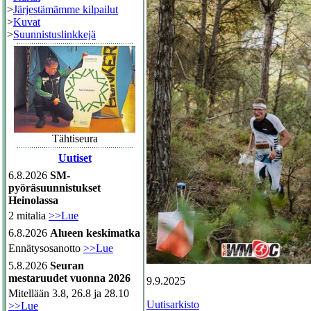
>
Järjestämämme kilpailut
>
Kuvat
>
Suunnistuslinkkejä
Tähtiseura
Uutiset
6.8.2026
SM-
pyöräsuunnistukset
Heinolassa
2 mitalia
>>Lue
6.8.2026
Alueen keskimatka
Ennätysosanotto
>>Lue
5.8.2026
Seuran
mestaruudet vuonna 2026
9.9.2025
Mitellään 3.8, 26.8 ja 28.10
Uutisarkisto
>>Lue