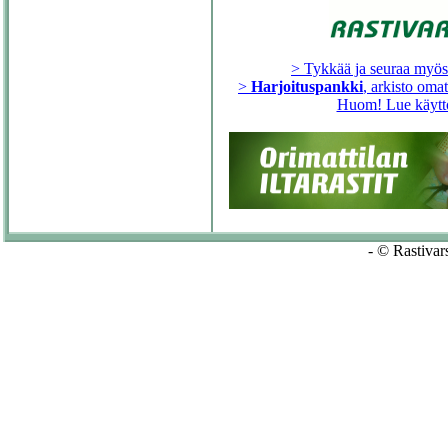
> Tykkää ja seuraa myö
>
Harjoituspankki
, arkisto oma
Huom! Lue käytt
- © Rastivars