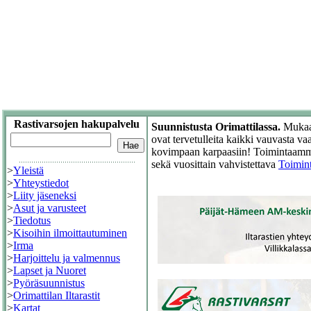
Rastivarsojen hakupalvelu
Suunnistusta Orimattilassa.
Mukaan
ovat tervetulleita kaikki vauvasta vaa
kovimpaan karpaasiin! Toimintaam
sekä vuosittain vahvistettava
Toimin
>
Yleistä
>
Yhteystiedot
>
Liity jäseneksi
>
Asut ja varusteet
>
Tiedotus
>
Kisoihin ilmoittautuminen
>
Irma
>
Harjoittelu ja valmennus
>
Lapset ja Nuoret
>
Pyöräsuunnistus
>
Orimattilan Iltarastit
>
Kartat