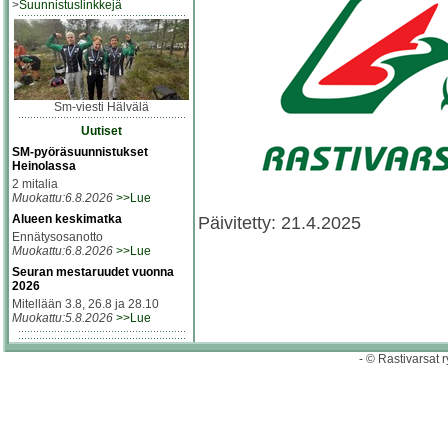
>
Suunnistuslinkkejä
Sm-viesti Hälvälä
Uutiset
SM-pyöräsuunnistukset
Heinolassa
2 mitalia
Muokattu:6.8.2026
>>Lue
Alueen keskimatka
Päivitetty: 21.4.2025
Ennätysosanotto
Muokattu:6.8.2026
>>Lue
Seuran mestaruudet vuonna
2026
Mitellään 3.8, 26.8 ja 28.10
Muokattu:5.8.2026
>>Lue
- © Rastivarsat r