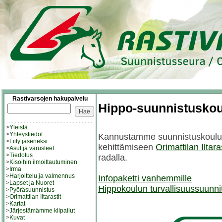
Rastivarsojen hakupalvelu
Hippo-suunnistuskou
>
Yleistä
>
Yhteystiedot
Kannustamme suunnistuskoulula
>
Liity jäseneksi
kehittämiseen
Orimattilan Iltar
>
Asut ja varusteet
>
Tiedotus
radalla.
>
Kisoihin ilmoittautuminen
>
Irma
>
Harjoittelu ja valmennus
Infopaketti vanhemmille
>
Lapset ja Nuoret
Hippokoulun turvallisuussuunn
>
Pyöräsuunnistus
>
Orimattilan Iltarastit
>
Kartat
>
Järjestämämme kilpailut
>
Kuvat