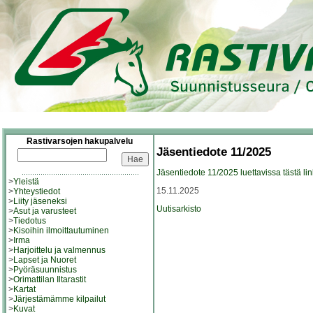
Rastivarsojen hakupalvelu
Jäsentiedote 11/2025
Jäsentiedote 11/2025 luettavissa tästä lin
>
Yleistä
15.11.2025
>
Yhteystiedot
>
Liity jäseneksi
Uutisarkisto
>
Asut ja varusteet
>
Tiedotus
>
Kisoihin ilmoittautuminen
>
Irma
>
Harjoittelu ja valmennus
>
Lapset ja Nuoret
>
Pyöräsuunnistus
>
Orimattilan Iltarastit
>
Kartat
>
Järjestämämme kilpailut
>
Kuvat