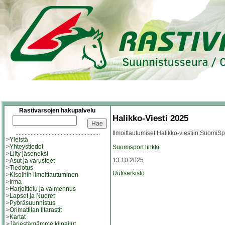
Rastivarsojen hakupalvelu
Halikko-Viesti 2025
Ilmoittautumiset Halikko-viestiin SuomiS
>
Yleistä
>
Yhteystiedot
Suomisport linkki
>
Liity jäseneksi
13.10.2025
>
Asut ja varusteet
>
Tiedotus
Uutisarkisto
>
Kisoihin ilmoittautuminen
>
Irma
>
Harjoittelu ja valmennus
>
Lapset ja Nuoret
>
Pyöräsuunnistus
>
Orimattilan Iltarastit
>
Kartat
>
Järjestämämme kilpailut