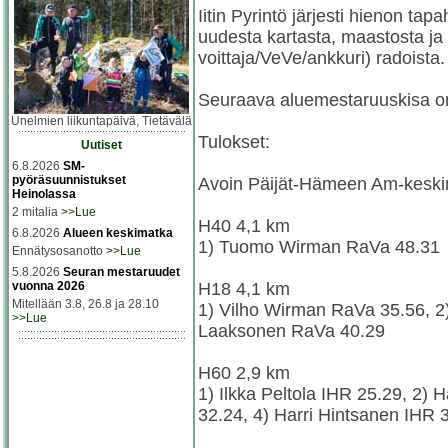
Iitin Pyrintö järjesti hienon tap
uudesta kartasta, maastosta ja
voittaja/VeVe/ankkuri) radoista.
Seuraava aluemestaruuskisa on t
Unelmien liikuntapäivä, Tietävälä
Tulokset:
Uutiset
6.8.2026
SM-
pyöräsuunnistukset
Avoin Päijät-Hämeen Am-keskim
Heinolassa
2 mitalia
>>Lue
H40 4,1 km
6.8.2026
Alueen keskimatka
1) Tuomo Wirman RaVa 48.31
Ennätysosanotto
>>Lue
5.8.2026
Seuran mestaruudet
H18 4,1 km
vuonna 2026
Mitellään 3.8, 26.8 ja 28.10
1) Vilho Wirman RaVa 35.56, 2
>>Lue
Laaksonen RaVa 40.29
H60 2,9 km
1) Ilkka Peltola IHR 25.29, 2)
32.24, 4) Harri Hintsanen IHR 