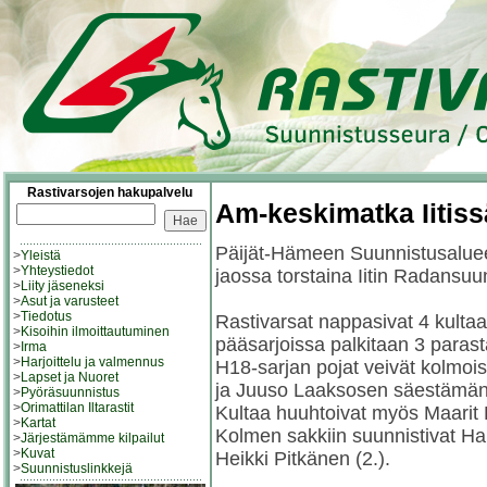
Rastivarsojen hakupalvelu
Am-keskimatka Iitiss
Päijät-Hämeen Suunnistusalue
>
Yleistä
>
Yhteystiedot
jaossa torstaina Iitin Radansu
>
Liity jäseneksi
>
Asut ja varusteet
>
Tiedotus
Rastivarsat nappasivat 4 kultaa
>
Kisoihin ilmoittautuminen
pääsarjoissa palkitaan 3 parast
>
Irma
>
Harjoittelu ja valmennus
H18-sarjan pojat veivät kolmoi
>
Lapset ja Nuoret
ja Juuso Laaksosen säestämän
>
Pyöräsuunnistus
>
Orimattilan Iltarastit
Kultaa huuhtoivat myös Maari
>
Kartat
Kolmen sakkiin suunnistivat Ha
>
Järjestämämme kilpailut
>
Kuvat
Heikki Pitkänen (2.).
>
Suunnistuslinkkejä