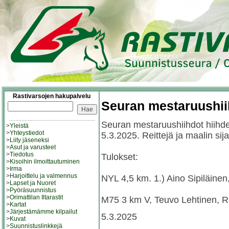
Rastivarsojen hakupalvelu
Seuran mestaruushii
Seuran mestaruushiihdot hiihdet
>
Yleistä
>
Yhteystiedot
5.3.2025. Reittejä ja maalin sija
>
Liity jäseneksi
>
Asut ja varusteet
>
Tiedotus
Tulokset:
>
Kisoihin ilmoittautuminen
>
Irma
>
Harjoittelu ja valmennus
NYL 4,5 km. 1.) Aino Sipiläine
>
Lapset ja Nuoret
>
Pyöräsuunnistus
>
Orimattilan Iltarastit
M75 3 km V, Teuvo Lehtinen, 
>
Kartat
>
Järjestämämme kilpailut
5.3.2025
>
Kuvat
>
Suunnistuslinkkejä